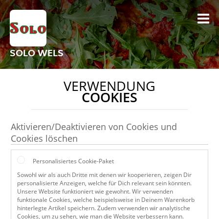
SOLO WELS
VERWENDUNG
COOKIES
Aktivieren/Deaktivieren von Cookies und
Cookies löschen
Personalisiertes Cookie-Paket
Sowohl wir als auch Dritte mit denen wir kooperieren, zeigen Dir
personalisierte Anzeigen, welche für Dich relevant sein könnten.
Unsere Website funktioniert wie gewohnt. Wir verwenden
funktionale Cookies, welche beispielsweise in Deinem Warenkorb
hinterlegte Artikel speichern. Zudem verwenden wir analytische
Cookies, um zu sehen, wie man die Website verbessern kann.